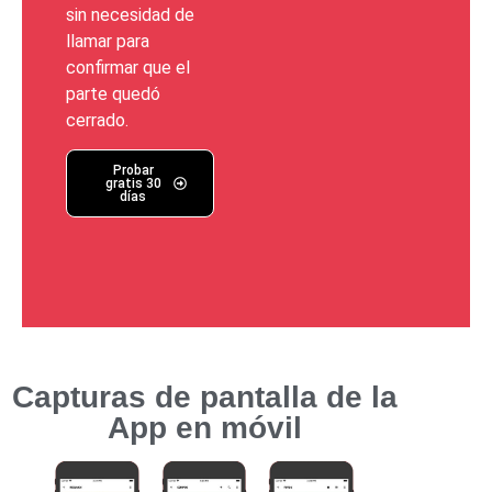
sin necesidad de
llamar para
confirmar que el
parte quedó
cerrado.
Probar
gratis 30
días
Capturas de pantalla de la
App en móvil