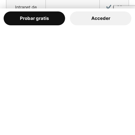
Intranet de
✔️ (+20
Clientes
€/mes)
Probar gratis
Acceder
✔️ (+15
Ventas
€/mes)
✔️ (+15
Compras
€/mes)
✔️ (+45
Contabilidad
€/mes)
¿Trabajamos juntos?
Asesoramiento en la
configuración de tu Software