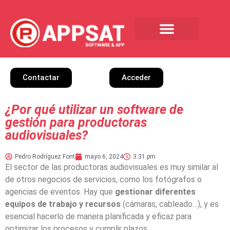
Software de contabilidad
Gestión SAT
Sobre nosotros
Contactar
Acceder
¿Por qué utilizar un software de
gestión para productoras
audiovisuales?
Pedro Rodríguez Font
mayo 6, 2024
3:31 pm
El sector de las productoras audiovisuales es muy similar al
de otros negocios de servicios, como los fotógrafos o
agencias de eventos. Hay que
gestionar diferentes
equipos de trabajo y recursos
(cámaras, cableado…), y es
esencial hacerlo de manera planificada y eficaz para
optimizar los procesos y cumplir plazos.